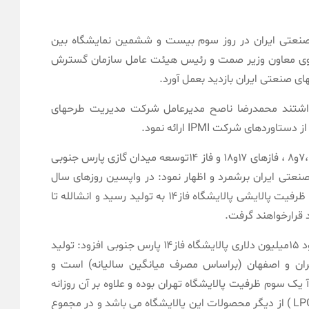
نعتی ایران در روز سوم بیست و ششمین نمایشگاه بین
 نبوی معاون وزیر صمت و رئیس هیئت عامل سازمان گسترش
ی صنعتی ایران بازدید بعمل آورد.
ورداشتند محمدرضا ناصح مدیرعامل شرکت مدیریت طرحهای
ی شرکت IPMI ارائه نمود.
محمدرضا ناصح اجرای سه مگا پروژه شامل فازهای ۷،۶و۸ ، فازهای ۱۷و۱۸ و فاز ۱۴توسعه میدان گازی پارس جنوبی
نعتی ایران برشمرد و اظهار نمود: در واپسین روزهای سال
۱۴۰۰ همزمان با روز مبارک نیمه شعبان ، یک چهارم ظرفیت پالایشی پالایشگاه فاز۱۴ به تولید رسید و انشالله تا
مدیرعامل شرکت IPMI با اشاره به درآمد روزانه حدود ۱۵میلیون دلاری پالایشگاه فاز۱۴ پارس جنوبی افزود: تولید
هران و اصفهان (براساس مصرف میانگین سالیانه) است و
د میعانات گازی پالایشگاه فاز ۱۴ حدودآ یک سوم ظرفیت پالایشگاه تهران بوده و علاوه بر آن روزانه
۲ میلیون مترمکعب گاز اتان و۲۹۰۰ تن گاز مایع ( LPG ) از دیگر محصولات این پالایشگاه می باشد و در مجموع